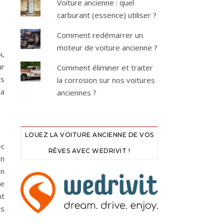
Voiture ancienne : quel
carburant (essence) utiliser ?
Comment redémarrer un
moteur de voiture ancienne ?
i,
ur
Comment éliminer et traiter
es
la corrosion sur nos voitures
la
anciennes ?
LOUEZ LA VOITURE ANCIENNE DE VOS
ec
RÊVES AVEC WEDRIVIT !
un
on
se
nt
ns