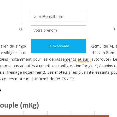
aller du simple au triple entre un petit moteur 782cm3 de 4L 
privilégier la demi-mesure. Les moteurs Cléon de 4L s’arrêtent
rtains (notamment pour les dépassements et sur l’autoroute). L
r moi pas adaptés à une 4L en configuration “origine”, à moins d
is, freinage notamment). Les moteurs les plus intéressants po
x) et les moteurs 1400cm3 de R5 TS / TX.
e