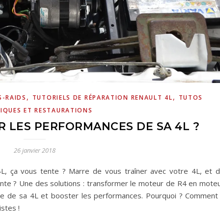
,
,
S-RAIDS
TUTORIELS DE RÉPARATION RENAULT 4L
TUTOS
IQUES ET RESTAURATIONS
 LES PERFORMANCES DE SA 4L ?
26 janvier 2018
L, ça vous tente ? Marre de vous traîner avec votre 4L, et 
ente ? Une des solutions : transformer le moteur de R4 en mote
ce de sa 4L et booster les performances. Pourquoi ? Comment
stes !