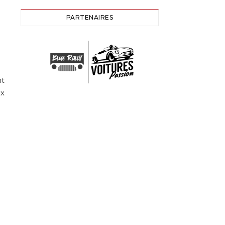
PARTENAIRES
nt
ux