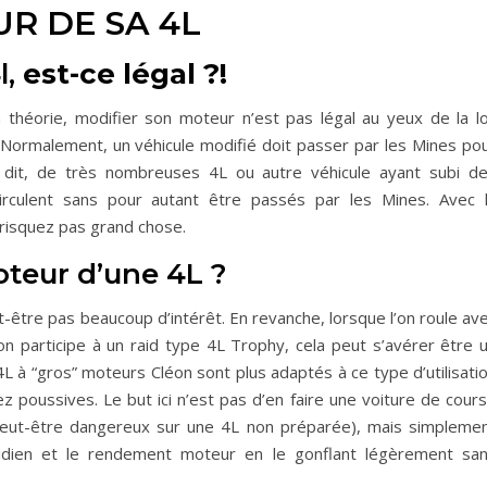
R DE SA 4L
l,
est-ce légal ?!
 théorie, modifier son moteur n’est pas légal au yeux de la lo
Normalement, un véhicule modifié doit passer par les Mines po
nt dit, de très nombreuses 4L ou autre véhicule ayant subi d
irculent sans pour autant être passés par les Mines. Avec 
e risquez pas grand chose.
teur d’une 4L ?
ut-être pas beaucoup d’intérêt. En revanche, lorsque l’on roule av
’on participe à un raid type 4L Trophy, cela peut s’avérer être 
4L à “gros” moteurs Cléon sont plus adaptés à ce type d’utilisati
sez poussives. Le but ici n’est pas d’en faire une voiture de cour
peut-être dangereux sur une 4L non préparée), mais simpleme
tidien et le rendement moteur en le gonflant légèrement sa