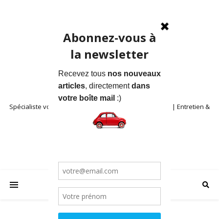
Spécialiste voitures anciennes en Provence | Location | Entretien &
Restauration | Blog