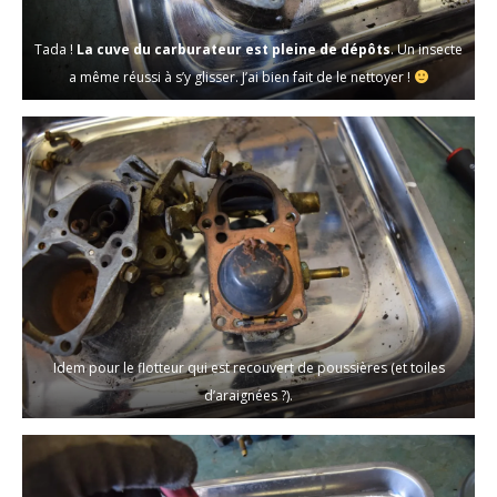
Tada !
La cuve du carburateur est pleine de dépôts
. Un insecte
a même réussi à s’y glisser. J’ai bien fait de le nettoyer !
Idem pour le flotteur qui est recouvert de poussières (et toiles
d’araignées ?).