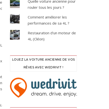
Quelle voiture ancienne pour
ne
rouler tous les jours ?
ec
Comment améliorer les
performances de sa 4L ?
Restauration d'un moteur de
4L (Cléon)
4L
LOUEZ LA VOITURE ANCIENNE DE VOS
ux
RÊVES AVEC WEDRIVIT !
nt
on
es
y,