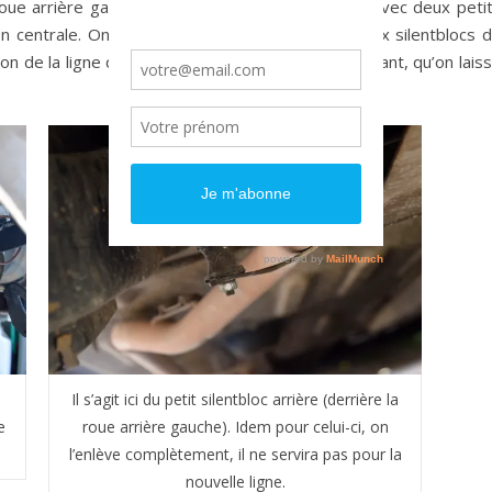
 roue arrière gauche. La ligne n’est donc fixée qu’avec deux peti
ition centrale. On retire donc complètement les deux silentblocs 
tion de la ligne d’échappement des 2 silentblocs avant, qu’on lais
Il s’agit ici du petit silentbloc arrière (derrière la
e
roue arrière gauche). Idem pour celui-ci, on
l’enlève complètement, il ne servira pas pour la
nouvelle ligne.