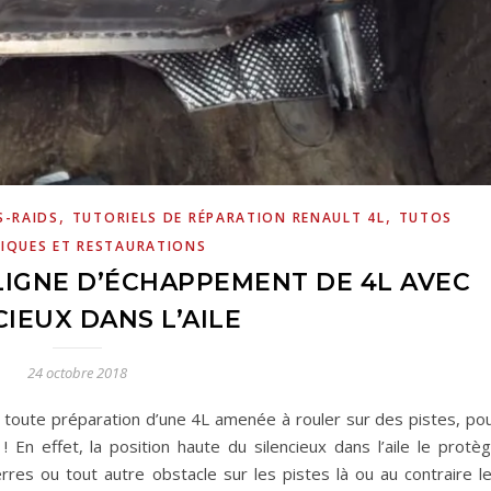
,
,
S-RAIDS
TUTORIELS DE RÉPARATION RENAULT 4L
TUTOS
IQUES ET RESTAURATIONS
LIGNE D’ÉCHAPPEMENT DE 4L AVEC
CIEUX DANS L’AILE
24 octobre 2018
 toute préparation d’une 4L amenée à rouler sur des pistes, po
 En effet, la position haute du silencieux dans l’aile le protè
rres ou tout autre obstacle sur les pistes là ou au contraire l