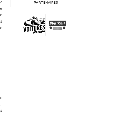
 à
PARTENAIRES
re
de
es
le
en
).
us