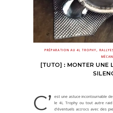
,
PRÉPARATION AU 4L TROPHY
RALLYE
MÉCAN
[TUTO] : MONTER UNE 
SILEN
C’
est une astuce incontournable de
le 4L Trophy ou tout autre raid !
d’éventuels accrocs avec des pie