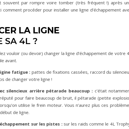
ent souvent par rompre voire tomber (très fréquent !) après u
ci comment procéder pour installer une ligne d’échappement av
ER LA LIGNE
 SA 4L ?
allez vouloir (ou devoir) changer la ligne d’échappement de votre 
le avant.
igine fatigue :
pattes de fixations cassées, raccord du silencie
ps de changer votre ligne !
ec silencieux arrière pétarade beaucoup :
c’était notamme
 réputé pour faire beaucoup de bruit, il pétarade (petite explosi
rsqu’on utilise le frein moteur. Vous n’aurez plus ces problèm
 début de ligne.
 échappement sur les pistes :
sur les raids comme le 4L Troph