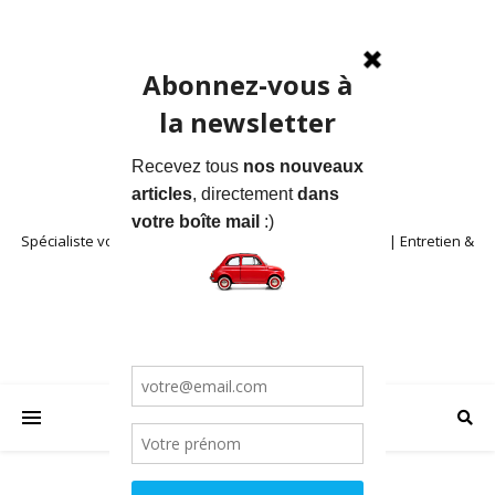
Spécialiste voitures anciennes en Provence | Location | Entretien &
Restauration | Blog