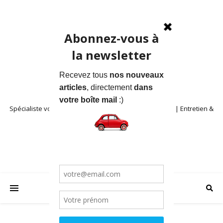
Spécialiste voitures anciennes en Provence | Location | Entretien &
Restauration | Blog