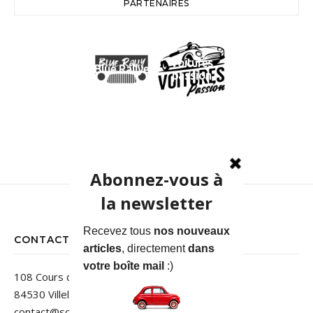
PARTENAIRES
Voitures
Blue Rallye
passion
CONTACT
108 Cours des Jardins
84530 Villelaure
contact@sortiedegrange.com