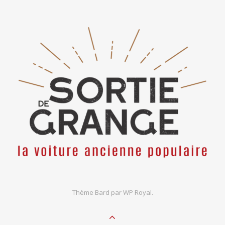
Thème Bard par
WP Royal
.