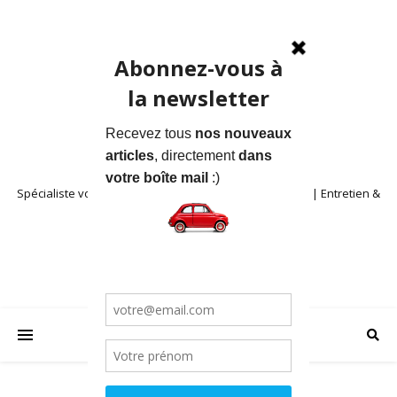
Spécialiste voitures anciennes en Provence | Location | Entretien &
Restauration | Blog