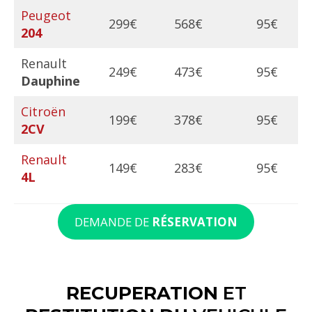
Peugeot
299€
568€
95€
204
Renault
249€
473€
95€
Dauphine
Citroën
199€
378€
95€
2CV
Renault
149€
283€
95€
4L
DEMANDE DE
RÉSERVATION
RECUPERATION
ET