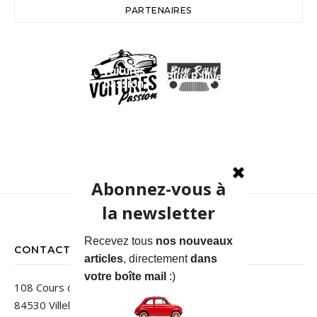
PARTENAIRES
Voitures
Blue Rallye
passion
CONTACT
108 Cours des Jardins
84530 Villelaure