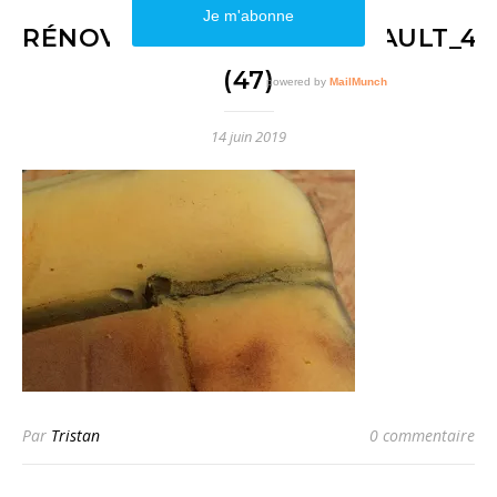
RÉNOVATION_SIÈGES_RENAULT_4L_
(47)
14 juin 2019
Par
Tristan
0 commentaire