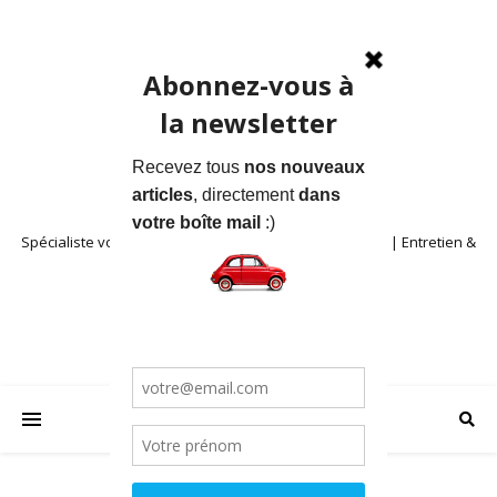
Spécialiste voitures anciennes en Provence | Location | Entretien &
Restauration | Blog