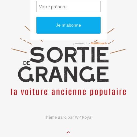
Thème Bard par
WP Royal
.