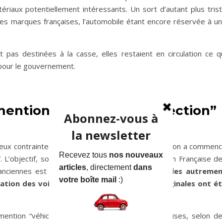
ériaux potentiellement intéressants. Un sort d’autant plus tris
ndes marques françaises, l’automobile étant encore réservée à u
t pas destinées à la casse, elles restaient en circulation ce q
pour le gouvernement.
ention “véhicule de collection”
eux contraintes. Ce n’est qu’à partir de 1966 que l’on a commen
”. L’objectif, sous l’impulsion de la FFAE (Fédération Française d
anciennes est double :
sauvegarder des véhicules autreme
lation des voitures dont les cartes grises originales ont é
ention “véhicule de collection” sur les cartes grises, selon d