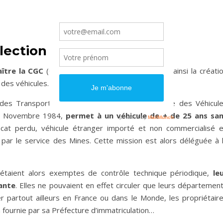
lection
(CGC)
aître la CGC
(Carte Grise Collection), officialisant ainsi la créati
 des véhicules.
e des Transports et la FFVE (Fédération Française des Véhicul
u 5 Novembre 1984,
permet à un véhicule de + de 25 ans sa
ficat perdu, véhicule étranger importé et non commercialisé 
par le service des Mines. Cette mission est alors déléguée à 
 étaient alors exemptes de contrôle technique périodique,
le
ante
. Elles ne pouvaient en effet circuler que leurs départemen
ler partout ailleurs en France ou dans le Monde, les propriétair
n fournie par sa Préfecture d’immatriculation…