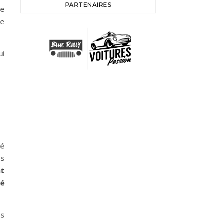
PARTENAIRES
te
ne
ui
cé
es
nt
té
es