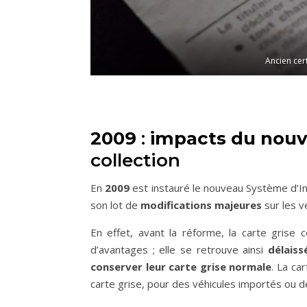
Ancien cert
2009
:
impacts du nouv
collection
En
2009
est instauré le nouveau Système d’I
son lot de
modifications majeures
sur les v
En effet, avant la réforme, la carte grise
d’avantages ; elle se retrouve ainsi
délaiss
conserver leur carte grise normale
. La ca
carte grise, pour des véhicules importés ou de