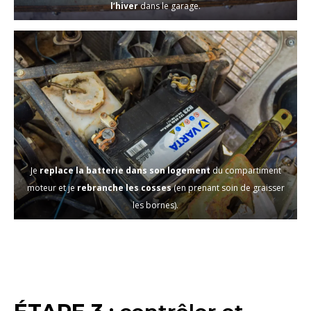
l’hiver
dans le garage.
Je
replace la batterie dans son logement
du compartiment
moteur et je
rebranche les cosses
(en prenant soin de graisser
les bornes).