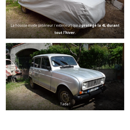
La housse mixte (intérieur / extérieur) qui a
protégé la 4L durant
tout l’hiver
.
Tada !