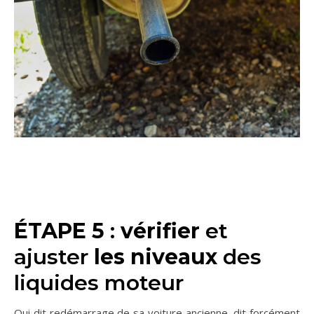
ÉTAPE 5
:
vérifier
et
ajuster
les niveaux
des
liquides moteur
Qui dit redémarrage de sa voiture ancienne, dit forcément