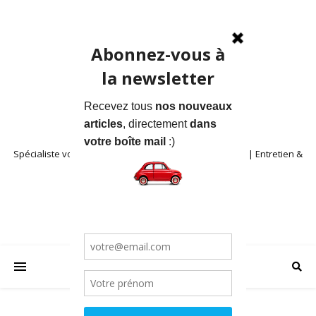
Spécialiste voitures anciennes en Provence | Location | Entretien &
Restauration | Blog