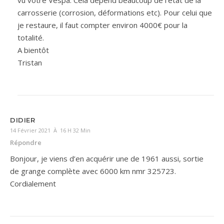
vu votre Vespa. Cela dépend beaucoup de l’état de la
carrosserie (corrosion, déformations etc). Pour celui que
je restaure, il faut compter environ 4000€ pour la
totalité.
A bientôt
Tristan
DIDIER
14 Février 2021 À 16 H 32 Min
Répondre
Bonjour, je viens d’en acquérir une de 1961 aussi, sortie
de grange complète avec 6000 km nmr 325723.
Cordialement