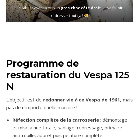
Le tablier avant a pris un
gros choc côté droit
… il va falloir
redresser tout ça !
Programme de
restauration
du Vespa 125
N
L’objectif est de
redonner vie à ce Vespa de 1961
, mais
pas de n’importe quelle manière !
Réfection complète de la carrosserie
: démontage
et mise à nue totale, sablage, redressage, primaire
anti-rouille, apprêt puis peinture complète.