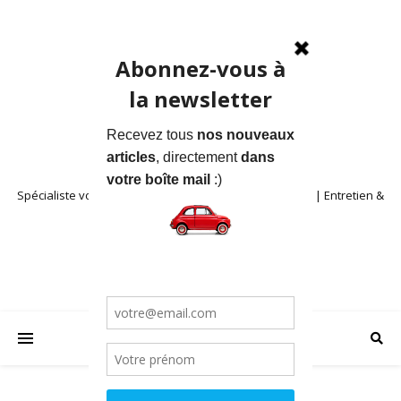
Spécialiste voitures anciennes en Provence | Location | Entretien &
Restauration | Blog