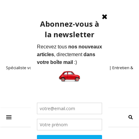
Spécialiste voitures anciennes en Provence | Location | Entretien &
Restauration | Blog