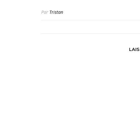
Par
Tristan
LAI