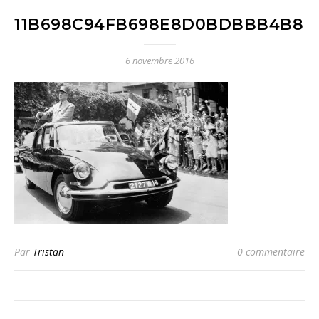
11B698C94FB698E8D0BDBBB4B8F
6 novembre 2016
Par
Tristan
0 commentaire