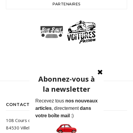
PARTENAIRES
Voitures
Blue Rallye
passion
CONTACT
108 Cours des Jardins
84530 Villelaure