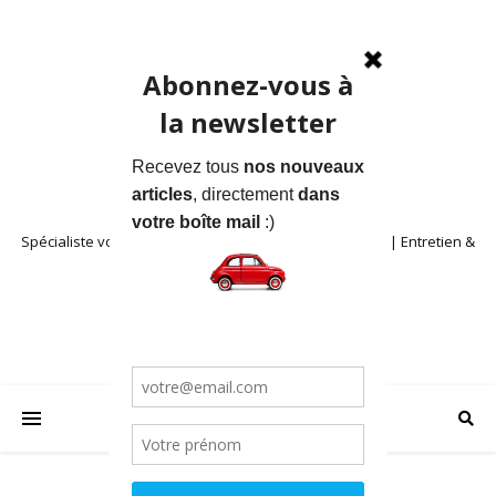
Spécialiste voitures anciennes en Provence | Location | Entretien &
Restauration | Blog