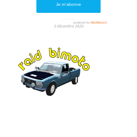
125061351_O
3 décembre 2020