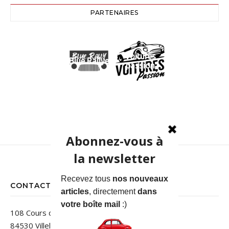
PARTENAIRES
Voitures
Blue Rallye
passion
CONTACT
108 Cours des Jardins
84530 Villelaure