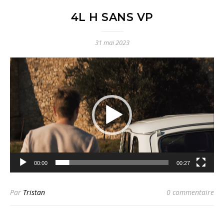
4L H SANS VP
31 mai 2023
Lecteur
vidéo
00:00
00:27
Par
Tristan
0 commentaire