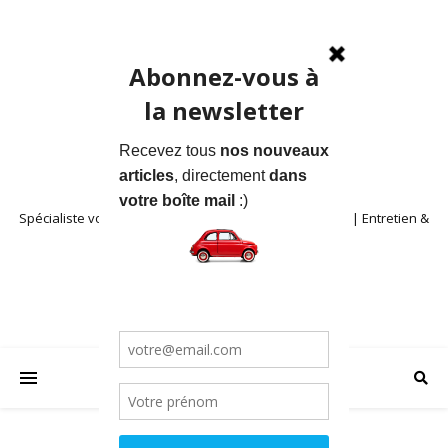
Spécialiste voitures anciennes en Provence | Location | Entretien &
Restauration | Blog