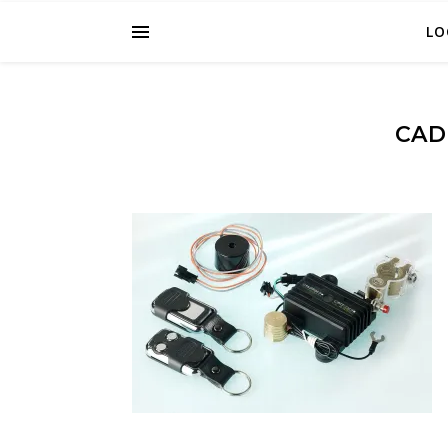
LO
CAD