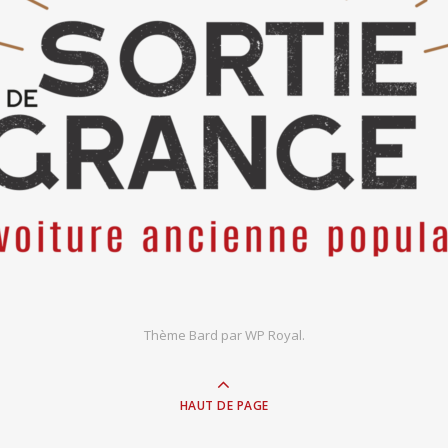
Thème Bard par
WP Royal
.
HAUT DE PAGE