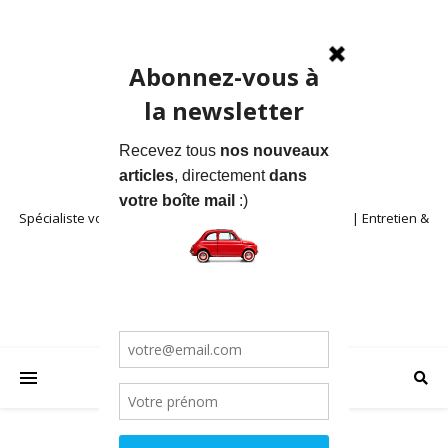
Spécialiste voitures anciennes en Provence | Location | Entretien &
Restauration | Blog