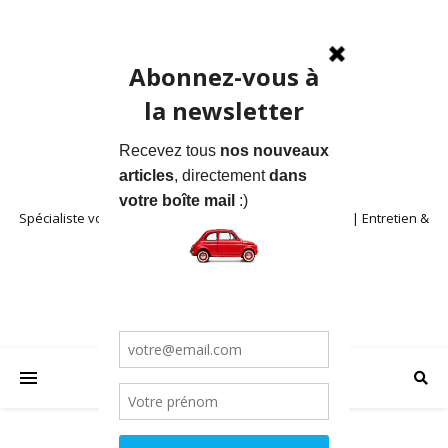
Spécialiste voitures anciennes en Provence | Location | Entretien &
Restauration | Blog