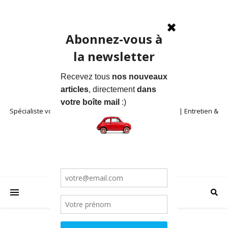
Spécialiste voitures anciennes en Provence | Location | Entretien &
Restauration | Blog