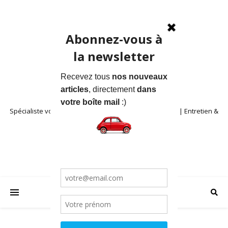
Spécialiste voitures anciennes en Provence | Location | Entretien &
Restauration | Blog