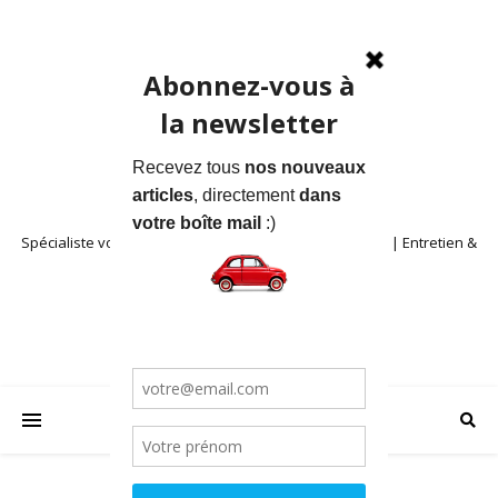
Spécialiste voitures anciennes en Provence | Location | Entretien &
Restauration | Blog