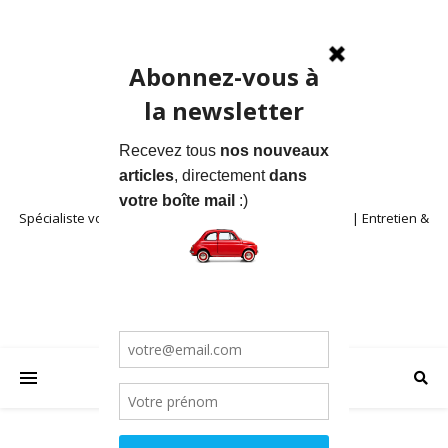
Spécialiste voitures anciennes en Provence | Location | Entretien &
Restauration | Blog