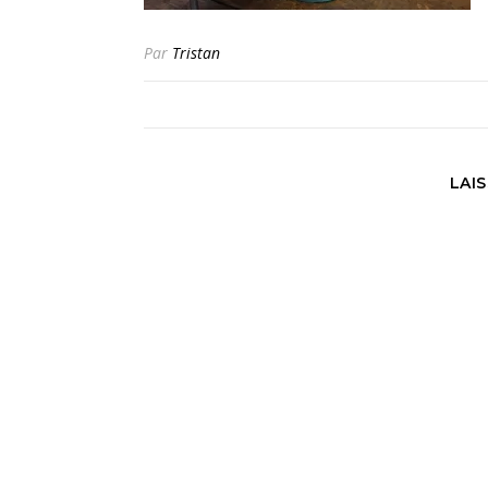
Par
Tristan
LAI