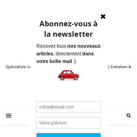
Spécialiste voitures anciennes en Provence | Location | Entretien &
Restauration | Blog