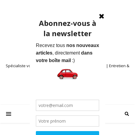
Spécialiste voitures anciennes en Provence | Location | Entretien &
Restauration | Blog