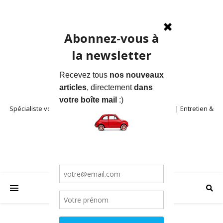
Spécialiste voitures anciennes en Provence | Location | Entretien &
Restauration | Blog