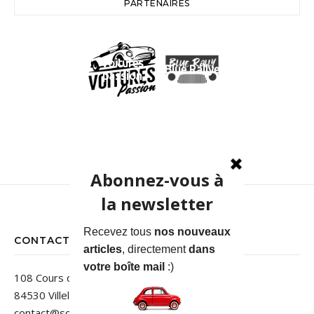
PARTENAIRES
Voitures
Blue Rallye
passion
CONTACT
108 Cours des Jardins
84530 Villelaure
contact@sortiedegrange.com