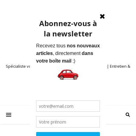
Spécialiste voitures anciennes en Provence | Location | Entretien &
Restauration | Blog