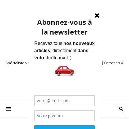
Spécialiste voitures anciennes en Provence | Location | Entretien &
Restauration | Blog