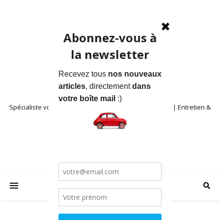
Spécialiste voitures anciennes en Provence | Location | Entretien &
Restauration | Blog