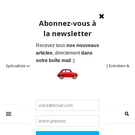
Spécialiste voitures anciennes en Provence | Location | Entretien &
Restauration | Blog