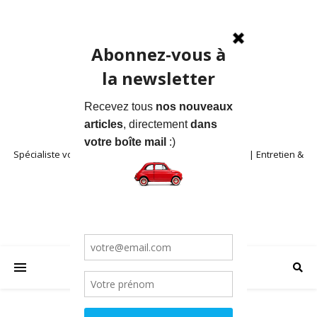
Spécialiste voitures anciennes en Provence | Location | Entretien &
Restauration | Blog