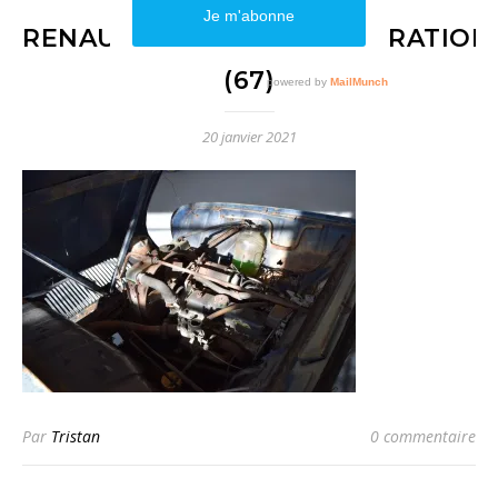
RENAULT_4L_1964_RESTAURATION
(67)
20 janvier 2021
Par
Tristan
0 commentaire