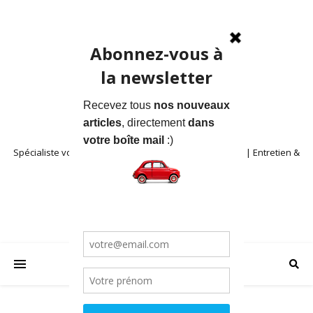
Spécialiste voitures anciennes en Provence | Location | Entretien &
Restauration | Blog