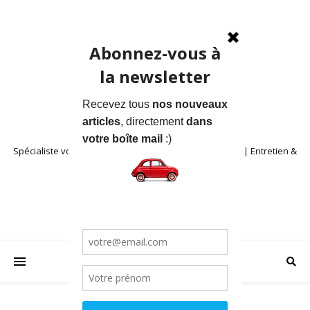
Spécialiste voitures anciennes en Provence | Location | Entretien &
Restauration | Blog