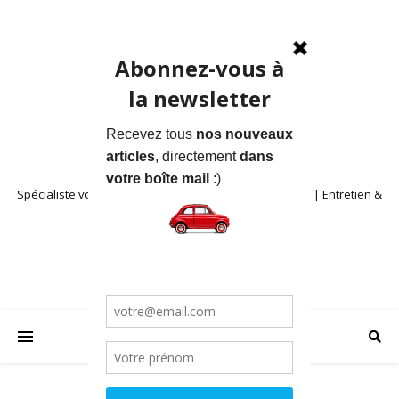
Spécialiste voitures anciennes en Provence | Location | Entretien &
Restauration | Blog