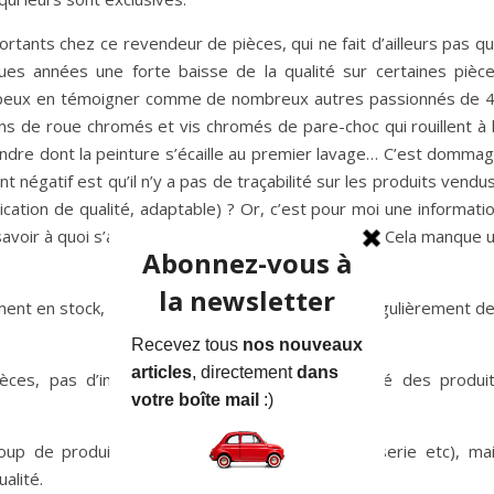
ortants chez ce revendeur de pièces, qui ne fait d’ailleurs pas q
ues années une forte baisse de la qualité sur certaines pièc
 peux en témoigner comme de nombreux autres passionnés de 
ns de roue chromés et vis chromés de pare-choc qui rouillent à 
dre dont la peinture s’écaille au premier lavage… C’est domma
t négatif est qu’il n’y a pas de traçabilité sur les produits vendus
rication de qualité, adaptable) ? Or, c’est pour moi une informati
e savoir à quoi s’attendre en commandant le produit. Cela manque 
ement en stock, à des prix souvent intéressants. Régulièrement d
èces, pas d’information sur l’origine et la qualité des produi
coup de produits (pack rotules, joints de carrosserie etc), ma
alité.