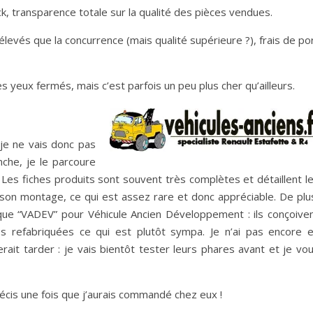
k, transparence totale sur la qualité des pièces vendues.
us élevés que la concurrence (mais qualité supérieure ?), frais de po
es yeux fermés, mais c’est parfois un peu plus cher qu’ailleurs.
 je ne vais donc pas
nche, je le parcoure
. Les fiches produits sont souvent très complètes et détaillent l
 son montage, ce qui est assez rare et donc appréciable. De plu
que “VADEV” pour Véhicule Ancien Développement : ils conçoive
 refabriquées ce qui est plutôt sympa. Je n’ai pas encore 
rait tarder : je vais bientôt tester leurs phares avant et je vo
récis une fois que j’aurais commandé chez eux !