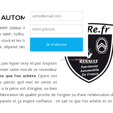
E AUTOMOBILTECHNIK)
e MRP (Melun Rétro Passion), ou
r MRP, l’offre est extrêmement
ock et les tarifs, bien qu’ils me
a dépend des pièces), restent
st pas hyper sexy et pas toujours
premier selon moi de ce revendeur
ce que l’on achète
. Cipere est
s pièces qu’il met en vente et
i la pièce est d’origine, ou bien
refabrication de qualité proche de l’origine ou d’une refabrication 
parent et ça inspire confiance : on sait ce que l’on achète et on