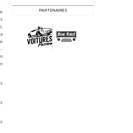
PARTENAIRES
ue
es
4L
la
ge
 :
on
un
es
ts
is