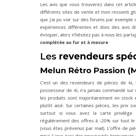
Les avis que vous trouverez dans cet article
différents sites de vente et mon ressenti glo
que j’ai pu voir sur des forums par exemple o
expériences différentes et donc des avis d
évoquer, alors n’hésitez pas à nous les part
complétée au fur et à mesure
.
Les
revendeurs spéc
Melun Rétro Passion (
C’est un des revendeurs de pièces de 4L f
possesseur de 4L n’a jamais commandé sur ce 
les produits sont majoritairement en stock e
plutôt aisé. Sur certaines pièces, les prix s
surtout si vous avez la carte privilège 
régulièrement des offres à -20% sur tout le 
(vous êtes prévenus par mail). L’offre de pi
mise à jour avec des nouveautés bienvenues q